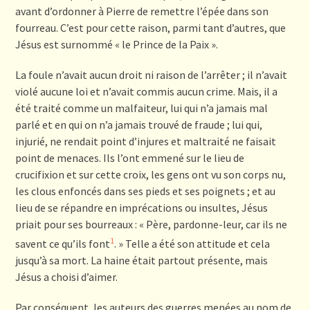
avant d’ordonner à Pierre de remettre l’épée dans son
fourreau. C’est pour cette raison, parmi tant d’autres, que
Jésus est surnommé « le Prince de la Paix ».
La foule n’avait aucun droit ni raison de l’arrêter ; il n’avait
violé aucune loi et n’avait commis aucun crime. Mais, il a
été traité comme un malfaiteur, lui qui n’a jamais mal
parlé et en qui on n’a jamais trouvé de fraude ; lui qui,
injurié, ne rendait point d’injures et maltraité ne faisait
point de menaces. Ils l’ont emmené sur le lieu de
crucifixion et sur cette croix, les gens ont vu son corps nu,
les clous enfoncés dans ses pieds et ses poignets ; et au
lieu de se répandre en imprécations ou insultes, Jésus
priait pour ses bourreaux : « Père, pardonne-leur, car ils ne
1
savent ce qu’ils font
. » Telle a été son attitude et cela
jusqu’à sa mort. La haine était partout présente, mais
Jésus a choisi d’aimer.
Par conséquent, les auteurs des guerres menées au nom de