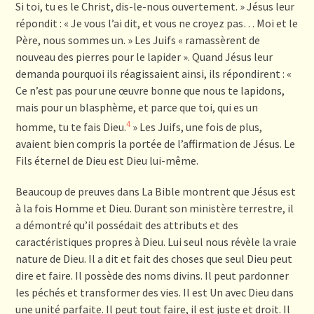
Si toi, tu es le Christ, dis-le-nous ouvertement. » Jésus leur
répondit : « Je vous l’ai dit, et vous ne croyez pas… Moi et le
Père, nous sommes un. » Les Juifs « ramassèrent de
nouveau des pierres pour le lapider ». Quand Jésus leur
demanda pourquoi ils réagissaient ainsi, ils répondirent : «
Ce n’est pas pour une œuvre bonne que nous te lapidons,
mais pour un blasphème, et parce que toi, qui es un
4
homme, tu te fais Dieu.
» Les Juifs, une fois de plus,
avaient bien compris la portée de l’affirmation de Jésus. Le
Fils éternel de Dieu est Dieu lui-même.
Beaucoup de preuves dans La Bible montrent que Jésus est
à la fois Homme et Dieu. Durant son ministère terrestre, il
a démontré qu’il possédait des attributs et des
caractéristiques propres à Dieu. Lui seul nous révèle la vraie
nature de Dieu. Il a dit et fait des choses que seul Dieu peut
dire et faire. Il possède des noms divins. Il peut pardonner
les péchés et transformer des vies. Il est Un avec Dieu dans
une unité parfaite. Il peut tout faire, il est juste et droit. Il