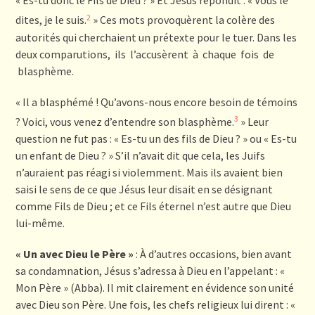
« Es-tu donc le Fils de Dieu ? » Et Jésus répondit : « Vous le
2
dites, je le suis.
» Ces mots provoquèrent la colère des
autorités qui cherchaient un prétexte pour le tuer. Dans les
deux comparutions, ils l’accusèrent à chaque fois de
blasphème.
« Il a blasphémé ! Qu’avons-nous encore besoin de témoins
3
? Voici, vous venez d’entendre son blasphème.
» Leur
question ne fut pas : « Es-tu un des fils de Dieu ? » ou « Es-tu
un enfant de Dieu ? » S’il n’avait dit que cela, les Juifs
n’auraient pas réagi si violemment. Mais ils avaient bien
saisi le sens de ce que Jésus leur disait en se désignant
comme Fils de Dieu ; et ce Fils éternel n’est autre que Dieu
lui-même.
« Un avec Dieu le Père »
: À d’autres occasions, bien avant
sa condamnation, Jésus s’adressa à Dieu en l’appelant : «
Mon Père » (Abba). Il mit clairement en évidence son unité
avec Dieu son Père. Une fois, les chefs religieux lui dirent : «