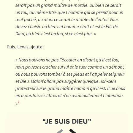
serait pas un grand maître de morale. ou bien ce serait
un fou, au
même titre que l’homme qui se prend pour un
œuf poché,
ou alors ce serait le diable de l’enfer. Vous
devez choisir. ou
bien cet homme était et est le Fils de
Dieu, ou bien c’est un
fou, si ce n’est pire.
»
Puis, Lewis ajoute :
«
Nous pouvons ne pas l’écouter en disant qu’il est fou,
nous
pou
v
on
s cracher sur lui et le tuer comme un démon ;
ou nous
pou
v
on
s tomber à ses pieds et l’appeler seigneur
et Dieu.
M
ai
s n’allons pas suggérer quelque non-sens
protecteur sur le grand maître humain qu’il est. il ne nous
en a pas laissés
lib
r
e
s et n’en avait nullement l’intention.
5
»