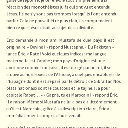
réaction des monothéistes juifs qui ont vu et entendu
Jésus. Ils ne s’y sont pas trompés lorsqu’ils l’ont entendu
parler. Cela ne pouvait être plus clair, ils comprenaient
bien ce que Jésus disait au sujet de sa divinité.
Éric demande à mon ami Mustafa de quel pays il est
originaire. « Devine ! » répond Mustapha. « Du Pakistan »
lance Éric. « Raté ! Voici quelques indices : ma langue
maternelle est l’arabe ; mon pays d’origine est une
ancienne colonie française, il est dirigé par un roi, il se
trouve au nord-ouest de l’Afrique, à quelques encablures de
l’Espagne dont il est séparé par le détroit de Gibraltar. Nos
plats nationaux sont le couscous et le tajine. Il a pour
capitale Rabat… » « Gagné, tu es Marocain ! » répond Éric.
Il a raison. Même si Mustafa ne lui a pas dit littéralement
qu’il est Marocain, grâce à sa description claire, Éric a
immédiatement compris d’où il venait.
Il en a été de même pour les religieux qui ont entendu les