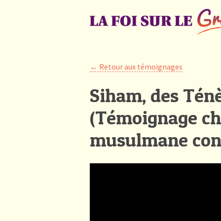
← Retour aux témoignages
Siham, des Ténè
(Témoignage ch
musulmane conv