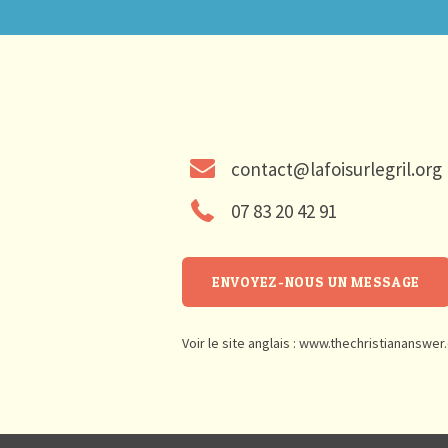
contact@lafoisurlegril.org
07 83 20 42 91
ENVOYEZ-NOUS UN MESSAGE
Voir le site anglais :
www.thechristiananswer